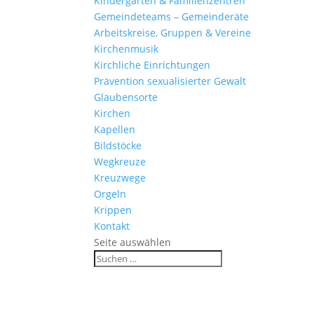
Kinder­gärten & Familienzentren
Gemein­de­teams – Gemeinderäte
Arbeits­kreise, Gruppen & Vereine
Kirchen­musik
Kirch­liche Einrichtungen
Präven­tion sexua­li­sierter Gewalt
Glau­ben­s­orte
Kirchen
Kapellen
Bild­stöcke
Wegkreuze
Kreuz­wege
Orgeln
Krippen
Kontakt
Seite auswählen