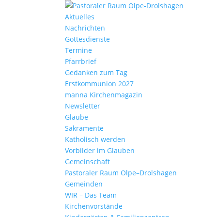
Aktu­elles
Nach­richten
Gottes­dienste
Termine
Pfarr­brief
Gedanken zum Tag
Erst­kom­mu­nion 2027
manna Kirchen­ma­gazin
News­letter
Glaube
Sakra­mente
Katho­lisch werden
Vorbilder im Glauben
Gemein­schaft
Pasto­raler Raum Olpe–Drolshagen
Gemeinden
WIR – Das Team
Kirchen­vor­stände