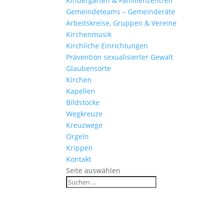
Kinder­gärten & Familienzentren
Gemein­de­teams – Gemeinderäte
Arbeits­kreise, Gruppen & Vereine
Kirchen­musik
Kirch­liche Einrichtungen
Präven­tion sexua­li­sierter Gewalt
Glau­ben­s­orte
Kirchen
Kapellen
Bild­stöcke
Wegkreuze
Kreuz­wege
Orgeln
Krippen
Kontakt
Seite auswählen