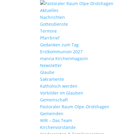
Aktu­elles
Nach­richten
Gottes­dienste
Termine
Pfarr­brief
Gedanken zum Tag
Erst­kom­mu­nion 2027
manna Kirchen­ma­gazin
News­letter
Glaube
Sakra­mente
Katho­lisch werden
Vorbilder im Glauben
Gemein­schaft
Pasto­raler Raum Olpe–Drolshagen
Gemeinden
WIR – Das Team
Kirchen­vor­stände