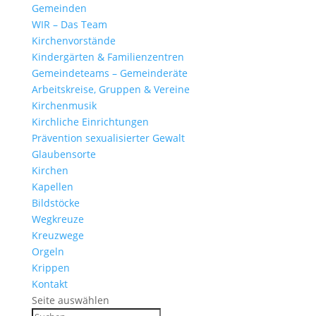
Gemeinden
WIR – Das Team
Kirchen­vor­stände
Kinder­gärten & Familienzentren
Gemein­de­teams – Gemeinderäte
Arbeits­kreise, Gruppen & Vereine
Kirchen­musik
Kirch­liche Einrichtungen
Präven­tion sexua­li­sierter Gewalt
Glau­ben­s­orte
Kirchen
Kapellen
Bild­stöcke
Wegkreuze
Kreuz­wege
Orgeln
Krippen
Kontakt
Seite auswählen