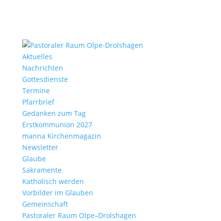
Aktu­elles
Nach­richten
Gottes­dienste
Termine
Pfarr­brief
Gedanken zum Tag
Erst­kom­mu­nion 2027
manna Kirchen­ma­gazin
News­letter
Glaube
Sakra­mente
Katho­lisch werden
Vorbilder im Glauben
Gemein­schaft
Pasto­raler Raum Olpe–Drolshagen