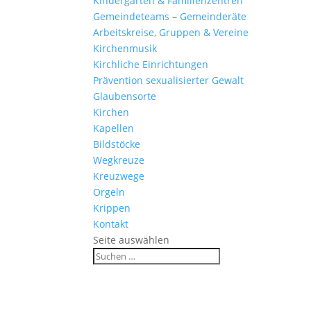
Kinder­gärten & Familienzentren
Gemein­de­teams – Gemeinderäte
Arbeits­kreise, Gruppen & Vereine
Kirchen­musik
Kirch­liche Einrichtungen
Präven­tion sexua­li­sierter Gewalt
Glau­ben­s­orte
Kirchen
Kapellen
Bild­stöcke
Wegkreuze
Kreuz­wege
Orgeln
Krippen
Kontakt
Seite auswählen