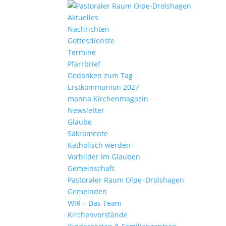
Aktu­elles
Nach­richten
Gottes­dienste
Termine
Pfarr­brief
Gedanken zum Tag
Erst­kom­mu­nion 2027
manna Kirchen­ma­gazin
News­letter
Glaube
Sakra­mente
Katho­lisch werden
Vorbilder im Glauben
Gemein­schaft
Pasto­raler Raum Olpe–Drolshagen
Gemeinden
WIR – Das Team
Kirchen­vor­stände