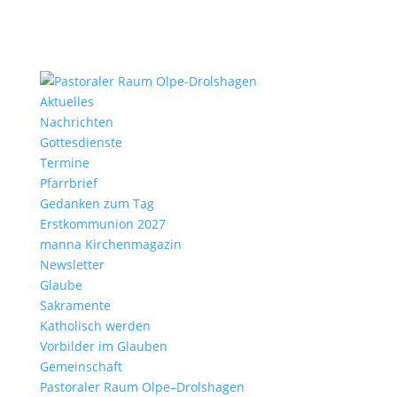
Aktu­elles
Nach­richten
Gottes­dienste
Termine
Pfarr­brief
Gedanken zum Tag
Erst­kom­mu­nion 2027
manna Kirchen­ma­gazin
News­letter
Glaube
Sakra­mente
Katho­lisch werden
Vorbilder im Glauben
Gemein­schaft
Pasto­raler Raum Olpe–Drolshagen