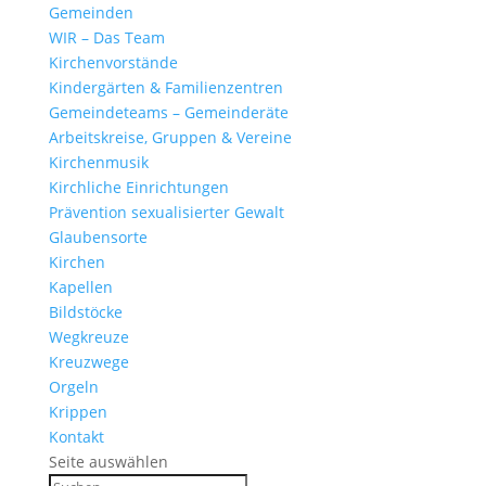
Gemeinden
WIR – Das Team
Kirchen­vor­stände
Kinder­gärten & Familienzentren
Gemein­de­teams – Gemeinderäte
Arbeits­kreise, Gruppen & Vereine
Kirchen­musik
Kirch­liche Einrichtungen
Präven­tion sexua­li­sierter Gewalt
Glau­ben­s­orte
Kirchen
Kapellen
Bild­stöcke
Wegkreuze
Kreuz­wege
Orgeln
Krippen
Kontakt
Seite auswählen