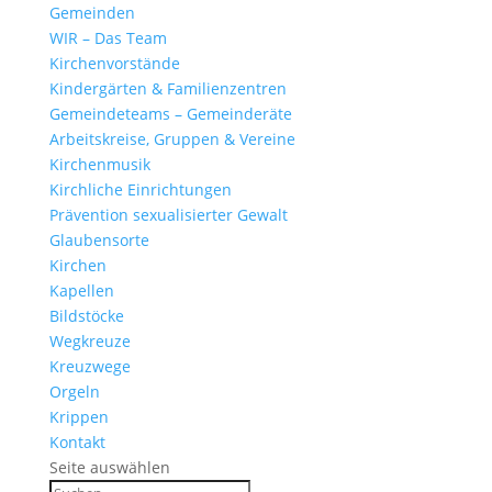
Gemeinden
WIR – Das Team
Kirchen­vor­stände
Kinder­gärten & Familienzentren
Gemein­de­teams – Gemeinderäte
Arbeits­kreise, Gruppen & Vereine
Kirchen­musik
Kirch­liche Einrichtungen
Präven­tion sexua­li­sierter Gewalt
Glau­ben­s­orte
Kirchen
Kapellen
Bild­stöcke
Wegkreuze
Kreuz­wege
Orgeln
Krippen
Kontakt
Seite auswählen