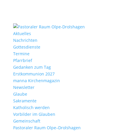
Aktu­elles
Nach­richten
Gottes­dienste
Termine
Pfarr­brief
Gedanken zum Tag
Erst­kom­mu­nion 2027
manna Kirchen­ma­gazin
News­letter
Glaube
Sakra­mente
Katho­lisch werden
Vorbilder im Glauben
Gemein­schaft
Pasto­raler Raum Olpe–Drolshagen