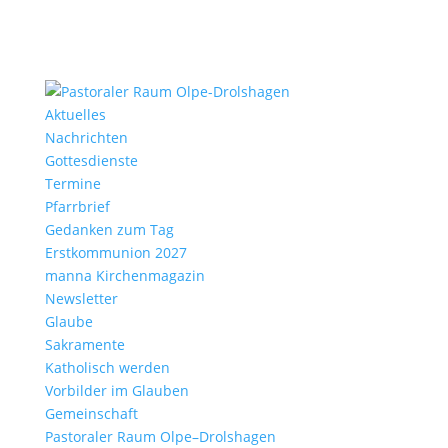
Aktu­elles
Nach­richten
Gottes­dienste
Termine
Pfarr­brief
Gedanken zum Tag
Erst­kom­mu­nion 2027
manna Kirchen­ma­gazin
News­letter
Glaube
Sakra­mente
Katho­lisch werden
Vorbilder im Glauben
Gemein­schaft
Pasto­raler Raum Olpe–Drolshagen