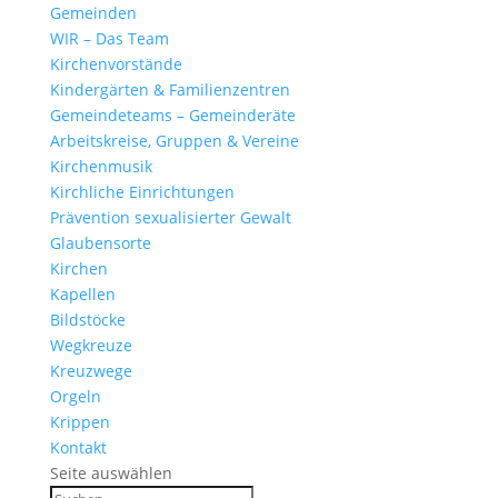
Gemeinden
WIR – Das Team
Kirchen­vor­stände
Kinder­gärten & Familienzentren
Gemein­de­teams – Gemeinderäte
Arbeits­kreise, Gruppen & Vereine
Kirchen­musik
Kirch­liche Einrichtungen
Präven­tion sexua­li­sierter Gewalt
Glau­ben­s­orte
Kirchen
Kapellen
Bild­stöcke
Wegkreuze
Kreuz­wege
Orgeln
Krippen
Kontakt
Seite auswählen