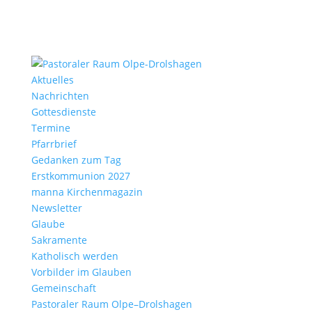
Aktu­elles
Nach­richten
Gottes­dienste
Termine
Pfarr­brief
Gedanken zum Tag
Erst­kom­mu­nion 2027
manna Kirchen­ma­gazin
News­letter
Glaube
Sakra­mente
Katho­lisch werden
Vorbilder im Glauben
Gemein­schaft
Pasto­raler Raum Olpe–Drolshagen