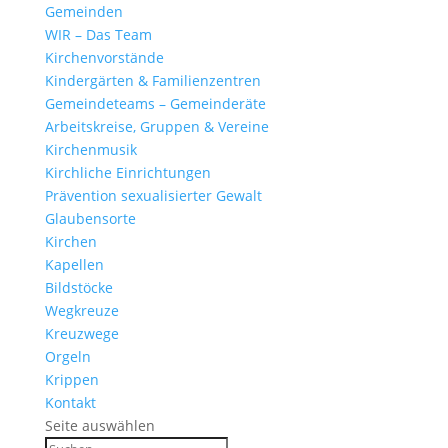
Gemeinden
WIR – Das Team
Kirchen­vor­stände
Kinder­gärten & Familienzentren
Gemein­de­teams – Gemeinderäte
Arbeits­kreise, Gruppen & Vereine
Kirchen­musik
Kirch­liche Einrichtungen
Präven­tion sexua­li­sierter Gewalt
Glau­ben­s­orte
Kirchen
Kapellen
Bild­stöcke
Wegkreuze
Kreuz­wege
Orgeln
Krippen
Kontakt
Seite auswählen