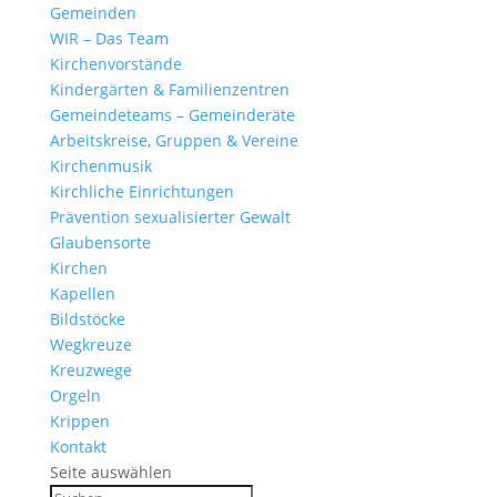
Gemeinden
WIR – Das Team
Kirchen­vor­stände
Kinder­gärten & Familienzentren
Gemein­de­teams – Gemeinderäte
Arbeits­kreise, Gruppen & Vereine
Kirchen­musik
Kirch­liche Einrichtungen
Präven­tion sexua­li­sierter Gewalt
Glau­ben­s­orte
Kirchen
Kapellen
Bild­stöcke
Wegkreuze
Kreuz­wege
Orgeln
Krippen
Kontakt
Seite auswählen