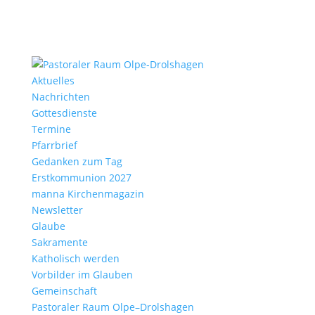
Aktu­elles
Nach­richten
Gottes­dienste
Termine
Pfarr­brief
Gedanken zum Tag
Erst­kom­mu­nion 2027
manna Kirchen­ma­gazin
News­letter
Glaube
Sakra­mente
Katho­lisch werden
Vorbilder im Glauben
Gemein­schaft
Pasto­raler Raum Olpe–Drolshagen