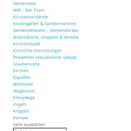
Gemeinden
WIR – Das Team
Kirchen­vor­stände
Kinder­gärten & Familienzentren
Gemein­de­teams – Gemeinderäte
Arbeits­kreise, Gruppen & Vereine
Kirchen­musik
Kirch­liche Einrichtungen
Präven­tion sexua­li­sierter Gewalt
Glau­ben­s­orte
Kirchen
Kapellen
Bild­stöcke
Wegkreuze
Kreuz­wege
Orgeln
Krippen
Kontakt
Seite auswählen