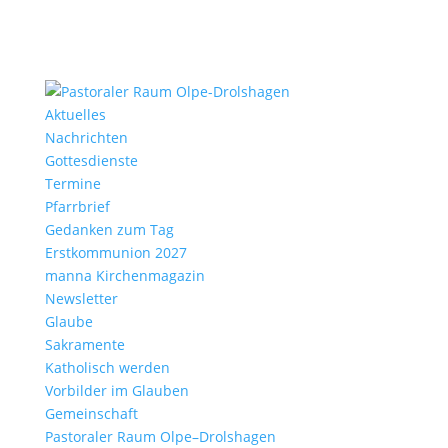
Aktu­elles
Nach­richten
Gottes­dienste
Termine
Pfarr­brief
Gedanken zum Tag
Erst­kom­mu­nion 2027
manna Kirchen­ma­gazin
News­letter
Glaube
Sakra­mente
Katho­lisch werden
Vorbilder im Glauben
Gemein­schaft
Pasto­raler Raum Olpe–Drolshagen