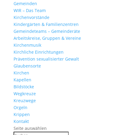
Gemeinden
WIR – Das Team
Kirchen­vor­stände
Kinder­gärten & Familienzentren
Gemein­de­teams – Gemeinderäte
Arbeits­kreise, Gruppen & Vereine
Kirchen­musik
Kirch­liche Einrichtungen
Präven­tion sexua­li­sierter Gewalt
Glau­ben­s­orte
Kirchen
Kapellen
Bild­stöcke
Wegkreuze
Kreuz­wege
Orgeln
Krippen
Kontakt
Seite auswählen