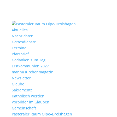
Aktu­elles
Nach­richten
Gottes­dienste
Termine
Pfarr­brief
Gedanken zum Tag
Erst­kom­mu­nion 2027
manna Kirchen­ma­gazin
News­letter
Glaube
Sakra­mente
Katho­lisch werden
Vorbilder im Glauben
Gemein­schaft
Pasto­raler Raum Olpe–Drolshagen