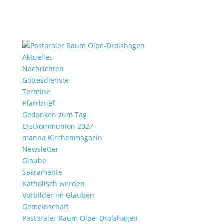
Aktu­elles
Nach­richten
Gottes­dienste
Termine
Pfarr­brief
Gedanken zum Tag
Erst­kom­mu­nion 2027
manna Kirchen­ma­gazin
News­letter
Glaube
Sakra­mente
Katho­lisch werden
Vorbilder im Glauben
Gemein­schaft
Pasto­raler Raum Olpe–Drolshagen