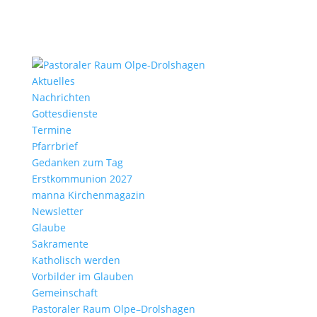
Aktu­elles
Nach­richten
Gottes­dienste
Termine
Pfarr­brief
Gedanken zum Tag
Erst­kom­mu­nion 2027
manna Kirchen­ma­gazin
News­letter
Glaube
Sakra­mente
Katho­lisch werden
Vorbilder im Glauben
Gemein­schaft
Pasto­raler Raum Olpe–Drolshagen