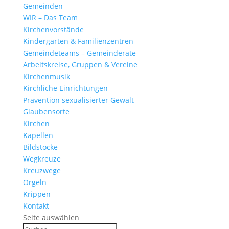
Gemeinden
WIR – Das Team
Kirchen­vor­stände
Kinder­gärten & Familienzentren
Gemein­de­teams – Gemeinderäte
Arbeits­kreise, Gruppen & Vereine
Kirchen­musik
Kirch­liche Einrichtungen
Präven­tion sexua­li­sierter Gewalt
Glau­ben­s­orte
Kirchen
Kapellen
Bild­stöcke
Wegkreuze
Kreuz­wege
Orgeln
Krippen
Kontakt
Seite auswählen