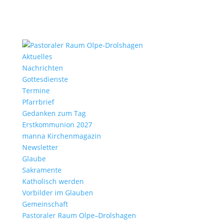
Aktu­elles
Nach­richten
Gottes­dienste
Termine
Pfarr­brief
Gedanken zum Tag
Erst­kom­mu­nion 2027
manna Kirchen­ma­gazin
News­letter
Glaube
Sakra­mente
Katho­lisch werden
Vorbilder im Glauben
Gemein­schaft
Pasto­raler Raum Olpe–Drolshagen