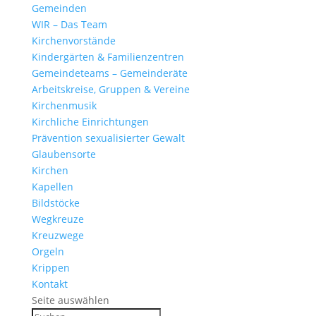
Gemeinden
WIR – Das Team
Kirchen­vor­stände
Kinder­gärten & Familienzentren
Gemein­de­teams – Gemeinderäte
Arbeits­kreise, Gruppen & Vereine
Kirchen­musik
Kirch­liche Einrichtungen
Präven­tion sexua­li­sierter Gewalt
Glau­ben­s­orte
Kirchen
Kapellen
Bild­stöcke
Wegkreuze
Kreuz­wege
Orgeln
Krippen
Kontakt
Seite auswählen