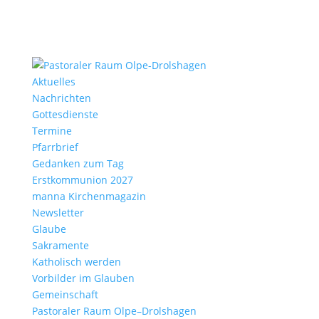
Aktu­elles
Nach­richten
Gottes­dienste
Termine
Pfarr­brief
Gedanken zum Tag
Erst­kom­mu­nion 2027
manna Kirchen­ma­gazin
News­letter
Glaube
Sakra­mente
Katho­lisch werden
Vorbilder im Glauben
Gemein­schaft
Pasto­raler Raum Olpe–Drolshagen