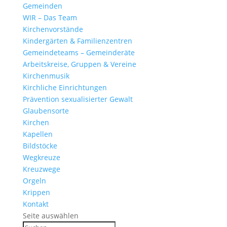
Gemeinden
WIR – Das Team
Kirchen­vor­stände
Kinder­gärten & Familienzentren
Gemein­de­teams – Gemeinderäte
Arbeits­kreise, Gruppen & Vereine
Kirchen­musik
Kirch­liche Einrichtungen
Präven­tion sexua­li­sierter Gewalt
Glau­ben­s­orte
Kirchen
Kapellen
Bild­stöcke
Wegkreuze
Kreuz­wege
Orgeln
Krippen
Kontakt
Seite auswählen