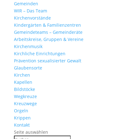
Gemeinden
WIR – Das Team
Kirchen­vor­stände
Kinder­gärten & Familienzentren
Gemein­de­teams – Gemeinderäte
Arbeits­kreise, Gruppen & Vereine
Kirchen­musik
Kirch­liche Einrichtungen
Präven­tion sexua­li­sierter Gewalt
Glau­ben­s­orte
Kirchen
Kapellen
Bild­stöcke
Wegkreuze
Kreuz­wege
Orgeln
Krippen
Kontakt
Seite auswählen