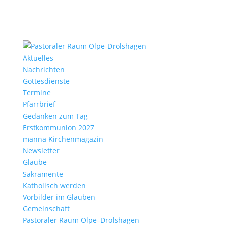
Aktu­elles
Nach­richten
Gottes­dienste
Termine
Pfarr­brief
Gedanken zum Tag
Erst­kom­mu­nion 2027
manna Kirchen­ma­gazin
News­letter
Glaube
Sakra­mente
Katho­lisch werden
Vorbilder im Glauben
Gemein­schaft
Pasto­raler Raum Olpe–Drolshagen