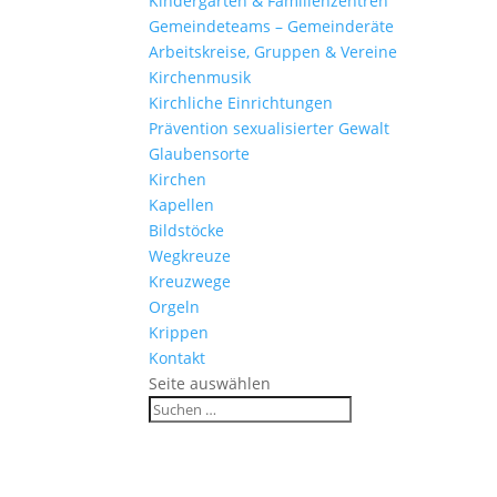
Kinder­gärten & Familienzentren
Gemein­de­teams – Gemeinderäte
Arbeits­kreise, Gruppen & Vereine
Kirchen­musik
Kirch­liche Einrichtungen
Präven­tion sexua­li­sierter Gewalt
Glau­ben­s­orte
Kirchen
Kapellen
Bild­stöcke
Wegkreuze
Kreuz­wege
Orgeln
Krippen
Kontakt
Seite auswählen