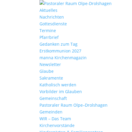
Aktu­elles
Nach­richten
Gottes­dienste
Termine
Pfarr­brief
Gedanken zum Tag
Erst­kom­mu­nion 2027
manna Kirchen­ma­gazin
News­letter
Glaube
Sakra­mente
Katho­lisch werden
Vorbilder im Glauben
Gemein­schaft
Pasto­raler Raum Olpe–Drolshagen
Gemeinden
WIR – Das Team
Kirchen­vor­stände