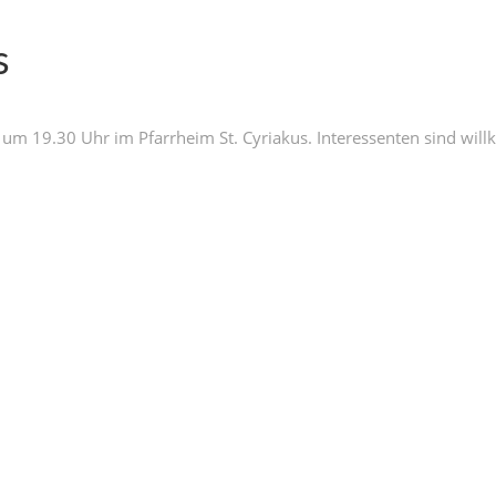
s
 um 19.30 Uhr im Pfarr­heim St. Cyriakus. Inter­es­senten sind wi