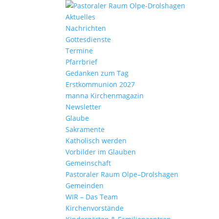
Aktu­elles
Nach­richten
Gottes­dienste
Termine
Pfarr­brief
Gedanken zum Tag
Erst­kom­mu­nion 2027
manna Kirchen­ma­gazin
News­letter
Glaube
Sakra­mente
Katho­lisch werden
Vorbilder im Glauben
Gemein­schaft
Pasto­raler Raum Olpe–Drolshagen
Gemeinden
WIR – Das Team
Kirchen­vor­stände