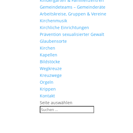
Kinder­gärten & Familienzentren
Gemein­de­teams – Gemeinderäte
Arbeits­kreise, Gruppen & Vereine
Kirchen­musik
Kirch­liche Einrichtungen
Präven­tion sexua­li­sierter Gewalt
Glau­ben­s­orte
Kirchen
Kapellen
Bild­stöcke
Wegkreuze
Kreuz­wege
Orgeln
Krippen
Kontakt
Seite auswählen