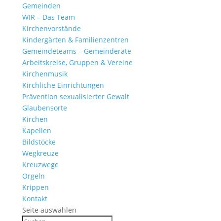
Gemeinden
WIR – Das Team
Kirchen­vor­stände
Kinder­gärten & Familienzentren
Gemein­de­teams – Gemeinderäte
Arbeits­kreise, Gruppen & Vereine
Kirchen­musik
Kirch­liche Einrichtungen
Präven­tion sexua­li­sierter Gewalt
Glau­ben­s­orte
Kirchen
Kapellen
Bild­stöcke
Wegkreuze
Kreuz­wege
Orgeln
Krippen
Kontakt
Seite auswählen