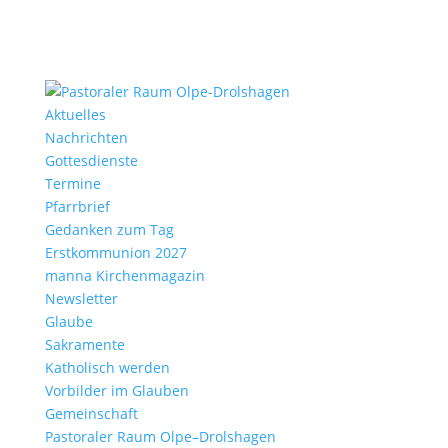
Aktu­elles
Nach­richten
Gottes­dienste
Termine
Pfarr­brief
Gedanken zum Tag
Erst­kom­mu­nion 2027
manna Kirchen­ma­gazin
News­letter
Glaube
Sakra­mente
Katho­lisch werden
Vorbilder im Glauben
Gemein­schaft
Pasto­raler Raum Olpe–Drolshagen