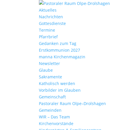
Aktu­elles
Nach­richten
Gottes­dienste
Termine
Pfarr­brief
Gedanken zum Tag
Erst­kom­mu­nion 2027
manna Kirchen­ma­gazin
News­letter
Glaube
Sakra­mente
Katho­lisch werden
Vorbilder im Glauben
Gemein­schaft
Pasto­raler Raum Olpe–Drolshagen
Gemeinden
WIR – Das Team
Kirchen­vor­stände