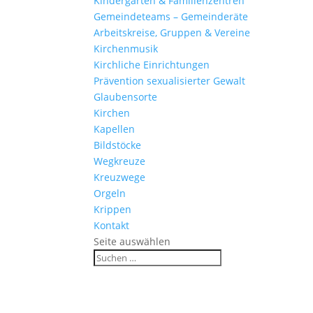
Kinder­gärten & Familienzentren
Gemein­de­teams – Gemeinderäte
Arbeits­kreise, Gruppen & Vereine
Kirchen­musik
Kirch­liche Einrichtungen
Präven­tion sexua­li­sierter Gewalt
Glau­ben­s­orte
Kirchen
Kapellen
Bild­stöcke
Wegkreuze
Kreuz­wege
Orgeln
Krippen
Kontakt
Seite auswählen