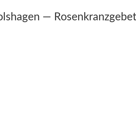
ol­s­hagen — Rosenkranzgebe