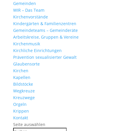
Gemeinden
WIR – Das Team
Kirchen­vor­stände
Kinder­gärten & Familienzentren
Gemein­de­teams – Gemeinderäte
Arbeits­kreise, Gruppen & Vereine
Kirchen­musik
Kirch­liche Einrichtungen
Präven­tion sexua­li­sierter Gewalt
Glau­ben­s­orte
Kirchen
Kapellen
Bild­stöcke
Wegkreuze
Kreuz­wege
Orgeln
Krippen
Kontakt
Seite auswählen