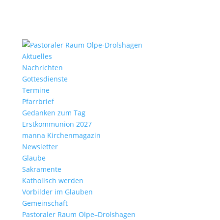
Aktu­elles
Nach­richten
Gottes­dienste
Termine
Pfarr­brief
Gedanken zum Tag
Erst­kom­mu­nion 2027
manna Kirchen­ma­gazin
News­letter
Glaube
Sakra­mente
Katho­lisch werden
Vorbilder im Glauben
Gemein­schaft
Pasto­raler Raum Olpe–Drolshagen