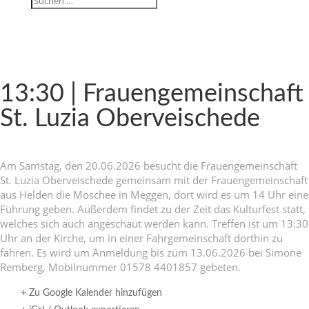
13:30 | Frau­en­ge­mein­schaft
St. Luzia Oberveischede
Am Samstag, den 20.06.2026 besucht die Frau­en­ge­mein­schaft
St. Luzia Ober­vei­schede gemeinsam mit der Frau­en­ge­mein­schaft
aus Helden die Moschee in Meggen, dort wird es um 14 Uhr eine
Führung geben. Außerdem findet zu der Zeit das Kultur­fest statt,
welches sich auch ange­schaut werden kann. Treffen ist um 13:30
Uhr an der Kirche, um in einer Fahr­ge­mein­schaft dorthin zu
fahren. Es wird um Anmel­dung bis zum 13.06.2026 bei Simone
Remberg, Mobil­nummer 01578 4401857 gebeten.
+ Zu Google Kalender hinzufügen