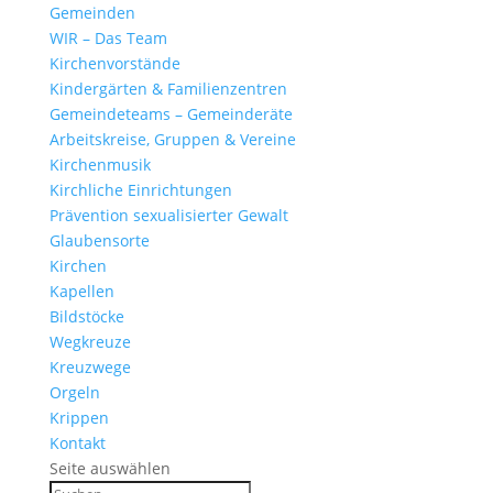
Gemeinden
WIR – Das Team
Kirchen­vor­stände
Kinder­gärten & Familienzentren
Gemein­de­teams – Gemeinderäte
Arbeits­kreise, Gruppen & Vereine
Kirchen­musik
Kirch­liche Einrichtungen
Präven­tion sexua­li­sierter Gewalt
Glau­ben­s­orte
Kirchen
Kapellen
Bild­stöcke
Wegkreuze
Kreuz­wege
Orgeln
Krippen
Kontakt
Seite auswählen