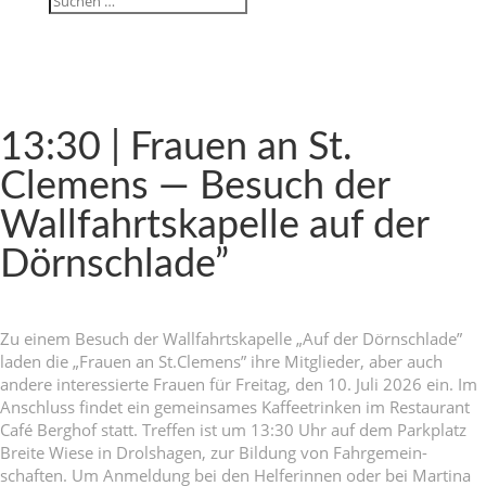
13:30 | Frauen an St.
Clemens — Besuch der
Wall­fahrts­ka­pelle auf der
Dörnschlade”
Zu einem Besuch der Wall­fahrts­ka­pelle „Auf der Dörnsch­lade”
laden die „Frauen an St.Clemens” ihre Mitglieder, aber auch
andere inter­es­sierte Frauen für Freitag, den 10. Juli 2026 ein. Im
Anschluss findet ein gemein­sames Kaffee­trinken im Restau­rant
Café Berghof statt. Treffen ist um 13:30 Uhr auf dem Park­platz
Breite Wiese in Drol­s­hagen, zur Bildung von Fahr­ge­mein­
schaften. Um Anmel­dung bei den Helfe­rinnen oder bei Martina