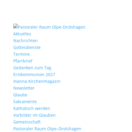
Aktu­elles
Nach­richten
Gottes­dienste
Termine
Pfarr­brief
Gedanken zum Tag
Erst­kom­mu­nion 2027
manna Kirchen­ma­gazin
News­letter
Glaube
Sakra­mente
Katho­lisch werden
Vorbilder im Glauben
Gemein­schaft
Pasto­raler Raum Olpe–Drolshagen