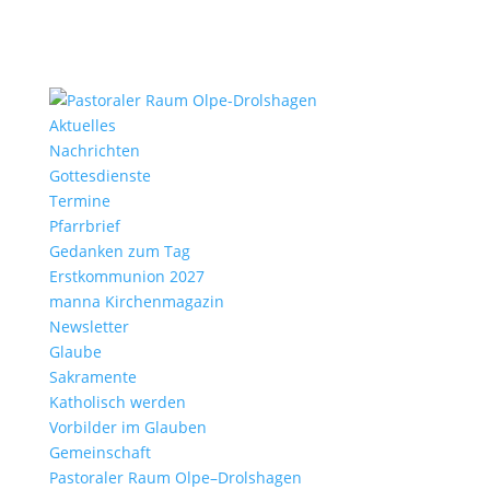
Aktu­elles
Nach­richten
Gottes­dienste
Termine
Pfarr­brief
Gedanken zum Tag
Erst­kom­mu­nion 2027
manna Kirchen­ma­gazin
News­letter
Glaube
Sakra­mente
Katho­lisch werden
Vorbilder im Glauben
Gemein­schaft
Pasto­raler Raum Olpe–Drolshagen