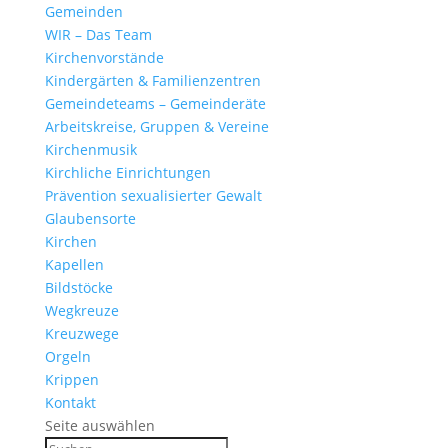
Gemeinden
WIR – Das Team
Kirchen­vor­stände
Kinder­gärten & Familienzentren
Gemein­de­teams – Gemeinderäte
Arbeits­kreise, Gruppen & Vereine
Kirchen­musik
Kirch­liche Einrichtungen
Präven­tion sexua­li­sierter Gewalt
Glau­ben­s­orte
Kirchen
Kapellen
Bild­stöcke
Wegkreuze
Kreuz­wege
Orgeln
Krippen
Kontakt
Seite auswählen