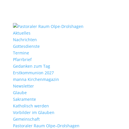
Aktu­elles
Nach­richten
Gottes­dienste
Termine
Pfarr­brief
Gedanken zum Tag
Erst­kom­mu­nion 2027
manna Kirchen­ma­gazin
News­letter
Glaube
Sakra­mente
Katho­lisch werden
Vorbilder im Glauben
Gemein­schaft
Pasto­raler Raum Olpe–Drolshagen