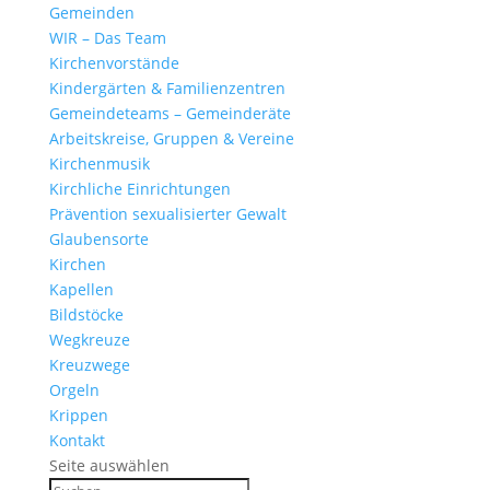
Gemeinden
WIR – Das Team
Kirchen­vor­stände
Kinder­gärten & Familienzentren
Gemein­de­teams – Gemeinderäte
Arbeits­kreise, Gruppen & Vereine
Kirchen­musik
Kirch­liche Einrichtungen
Präven­tion sexua­li­sierter Gewalt
Glau­ben­s­orte
Kirchen
Kapellen
Bild­stöcke
Wegkreuze
Kreuz­wege
Orgeln
Krippen
Kontakt
Seite auswählen