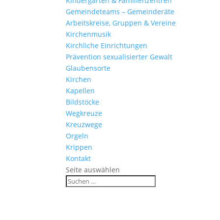
Kinder­gärten & Familienzentren
Gemein­de­teams – Gemeinderäte
Arbeits­kreise, Gruppen & Vereine
Kirchen­musik
Kirch­liche Einrichtungen
Präven­tion sexua­li­sierter Gewalt
Glau­ben­s­orte
Kirchen
Kapellen
Bild­stöcke
Wegkreuze
Kreuz­wege
Orgeln
Krippen
Kontakt
Seite auswählen