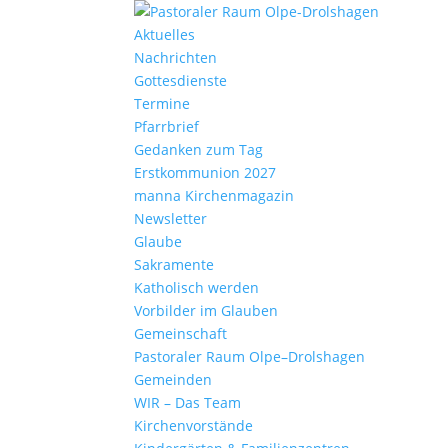
Aktu­elles
Nach­richten
Gottes­dienste
Termine
Pfarr­brief
Gedanken zum Tag
Erst­kom­mu­nion 2027
manna Kirchen­ma­gazin
News­letter
Glaube
Sakra­mente
Katho­lisch werden
Vorbilder im Glauben
Gemein­schaft
Pasto­raler Raum Olpe–Drolshagen
Gemeinden
WIR – Das Team
Kirchen­vor­stände