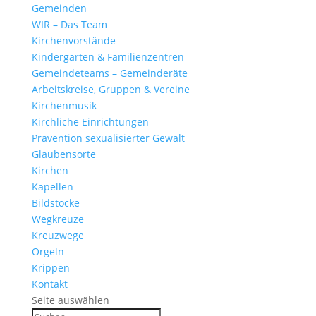
Gemeinden
WIR – Das Team
Kirchen­vor­stände
Kinder­gärten & Familienzentren
Gemein­de­teams – Gemeinderäte
Arbeits­kreise, Gruppen & Vereine
Kirchen­musik
Kirch­liche Einrichtungen
Präven­tion sexua­li­sierter Gewalt
Glau­ben­s­orte
Kirchen
Kapellen
Bild­stöcke
Wegkreuze
Kreuz­wege
Orgeln
Krippen
Kontakt
Seite auswählen