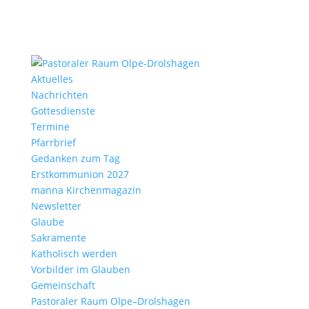
Aktu­elles
Nach­richten
Gottes­dienste
Termine
Pfarr­brief
Gedanken zum Tag
Erst­kom­mu­nion 2027
manna Kirchen­ma­gazin
News­letter
Glaube
Sakra­mente
Katho­lisch werden
Vorbilder im Glauben
Gemein­schaft
Pasto­raler Raum Olpe–Drolshagen