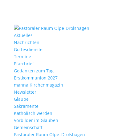
Aktu­elles
Nach­richten
Gottes­dienste
Termine
Pfarr­brief
Gedanken zum Tag
Erst­kom­mu­nion 2027
manna Kirchen­ma­gazin
News­letter
Glaube
Sakra­mente
Katho­lisch werden
Vorbilder im Glauben
Gemein­schaft
Pasto­raler Raum Olpe–Drolshagen