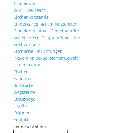
Gemeinden
WIR – Das Team
Kirchen­vor­stände
Kinder­gärten & Familienzentren
Gemein­de­teams – Gemeinderäte
Arbeits­kreise, Gruppen & Vereine
Kirchen­musik
Kirch­liche Einrichtungen
Präven­tion sexua­li­sierter Gewalt
Glau­ben­s­orte
Kirchen
Kapellen
Bild­stöcke
Wegkreuze
Kreuz­wege
Orgeln
Krippen
Kontakt
Seite auswählen