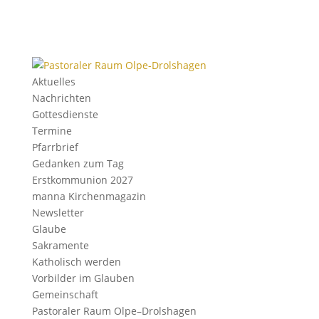
Aktu­elles
Nach­richten
Gottes­dienste
Termine
Pfarr­brief
Gedanken zum Tag
Erst­kom­mu­nion 2027
manna Kirchen­ma­gazin
News­letter
Glaube
Sakra­mente
Katho­lisch werden
Vorbilder im Glauben
Gemein­schaft
Pasto­raler Raum Olpe–Drolshagen