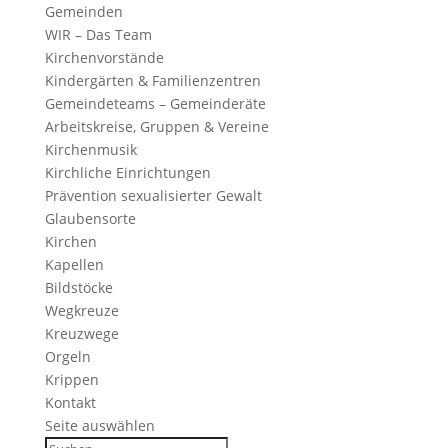
Gemeinden
WIR – Das Team
Kirchen­vor­stände
Kinder­gärten & Familienzentren
Gemein­de­teams – Gemeinderäte
Arbeits­kreise, Gruppen & Vereine
Kirchen­musik
Kirch­liche Einrichtungen
Präven­tion sexua­li­sierter Gewalt
Glau­ben­s­orte
Kirchen
Kapellen
Bild­stöcke
Wegkreuze
Kreuz­wege
Orgeln
Krippen
Kontakt
Seite auswählen