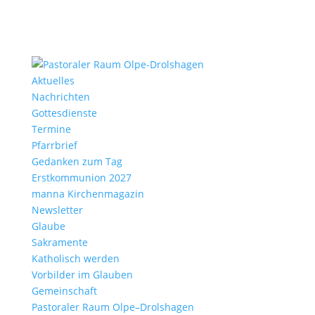
Aktu­elles
Nach­richten
Gottes­dienste
Termine
Pfarr­brief
Gedanken zum Tag
Erst­kom­mu­nion 2027
manna Kirchen­ma­gazin
News­letter
Glaube
Sakra­mente
Katho­lisch werden
Vorbilder im Glauben
Gemein­schaft
Pasto­raler Raum Olpe–Drolshagen