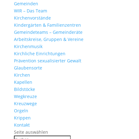
Gemeinden
WIR – Das Team
Kirchen­vor­stände
Kinder­gärten & Familienzentren
Gemein­de­teams – Gemeinderäte
Arbeits­kreise, Gruppen & Vereine
Kirchen­musik
Kirch­liche Einrichtungen
Präven­tion sexua­li­sierter Gewalt
Glau­ben­s­orte
Kirchen
Kapellen
Bild­stöcke
Wegkreuze
Kreuz­wege
Orgeln
Krippen
Kontakt
Seite auswählen