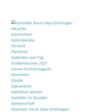
Aktu­elles
Nach­richten
Gottes­dienste
Termine
Pfarr­brief
Gedanken zum Tag
Erst­kom­mu­nion 2027
manna Kirchen­ma­gazin
News­letter
Glaube
Sakra­mente
Katho­lisch werden
Vorbilder im Glauben
Gemein­schaft
Pasto­raler Raum Olpe–Drolshagen