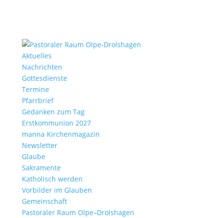
Aktu­elles
Nach­richten
Gottes­dienste
Termine
Pfarr­brief
Gedanken zum Tag
Erst­kom­mu­nion 2027
manna Kirchen­ma­gazin
News­letter
Glaube
Sakra­mente
Katho­lisch werden
Vorbilder im Glauben
Gemein­schaft
Pasto­raler Raum Olpe–Drolshagen