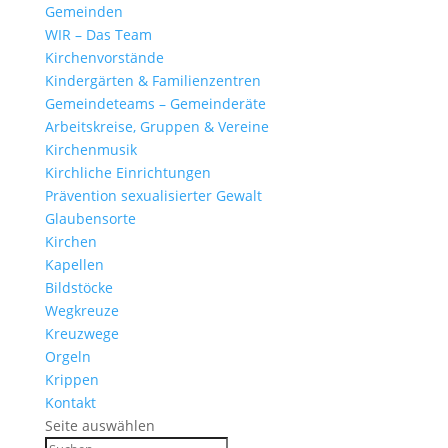
Gemeinden
WIR – Das Team
Kirchen­vor­stände
Kinder­gärten & Familienzentren
Gemein­de­teams – Gemeinderäte
Arbeits­kreise, Gruppen & Vereine
Kirchen­musik
Kirch­liche Einrichtungen
Präven­tion sexua­li­sierter Gewalt
Glau­ben­s­orte
Kirchen
Kapellen
Bild­stöcke
Wegkreuze
Kreuz­wege
Orgeln
Krippen
Kontakt
Seite auswählen