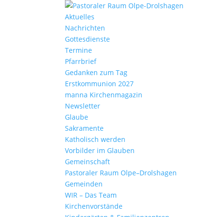
Aktu­elles
Nach­richten
Gottes­dienste
Termine
Pfarr­brief
Gedanken zum Tag
Erst­kom­mu­nion 2027
manna Kirchen­ma­gazin
News­letter
Glaube
Sakra­mente
Katho­lisch werden
Vorbilder im Glauben
Gemein­schaft
Pasto­raler Raum Olpe–Drolshagen
Gemeinden
WIR – Das Team
Kirchen­vor­stände