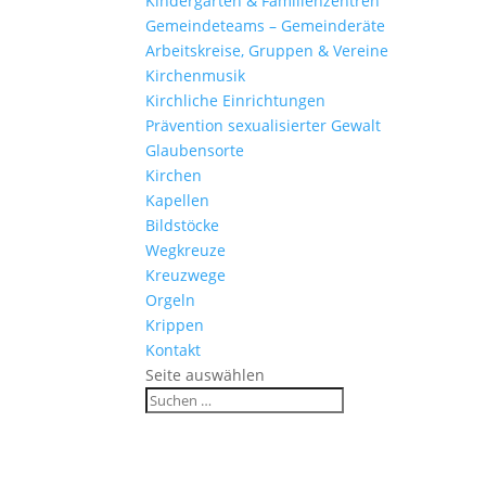
Kinder­gärten & Familienzentren
Gemein­de­teams – Gemeinderäte
Arbeits­kreise, Gruppen & Vereine
Kirchen­musik
Kirch­liche Einrichtungen
Präven­tion sexua­li­sierter Gewalt
Glau­ben­s­orte
Kirchen
Kapellen
Bild­stöcke
Wegkreuze
Kreuz­wege
Orgeln
Krippen
Kontakt
Seite auswählen