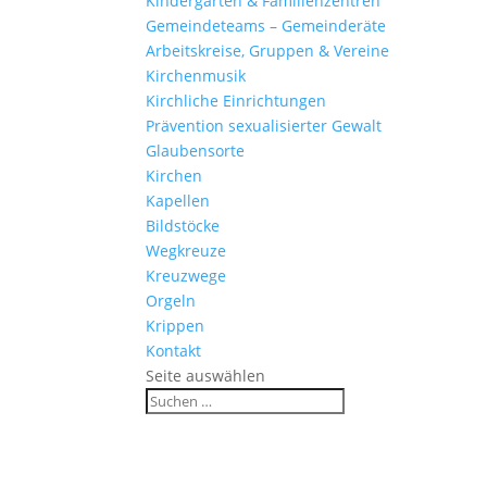
Kinder­gärten & Familienzentren
Gemein­de­teams – Gemeinderäte
Arbeits­kreise, Gruppen & Vereine
Kirchen­musik
Kirch­liche Einrichtungen
Präven­tion sexua­li­sierter Gewalt
Glau­ben­s­orte
Kirchen
Kapellen
Bild­stöcke
Wegkreuze
Kreuz­wege
Orgeln
Krippen
Kontakt
Seite auswählen