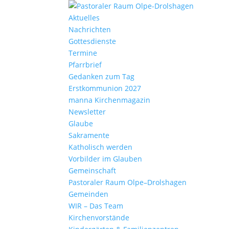
Aktu­elles
Nach­richten
Gottes­dienste
Termine
Pfarr­brief
Gedanken zum Tag
Erst­kom­mu­nion 2027
manna Kirchen­ma­gazin
News­letter
Glaube
Sakra­mente
Katho­lisch werden
Vorbilder im Glauben
Gemein­schaft
Pasto­raler Raum Olpe–Drolshagen
Gemeinden
WIR – Das Team
Kirchen­vor­stände