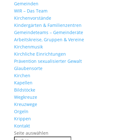
Gemeinden
WIR – Das Team
Kirchen­vor­stände
Kinder­gärten & Familienzentren
Gemein­de­teams – Gemeinderäte
Arbeits­kreise, Gruppen & Vereine
Kirchen­musik
Kirch­liche Einrichtungen
Präven­tion sexua­li­sierter Gewalt
Glau­ben­s­orte
Kirchen
Kapellen
Bild­stöcke
Wegkreuze
Kreuz­wege
Orgeln
Krippen
Kontakt
Seite auswählen