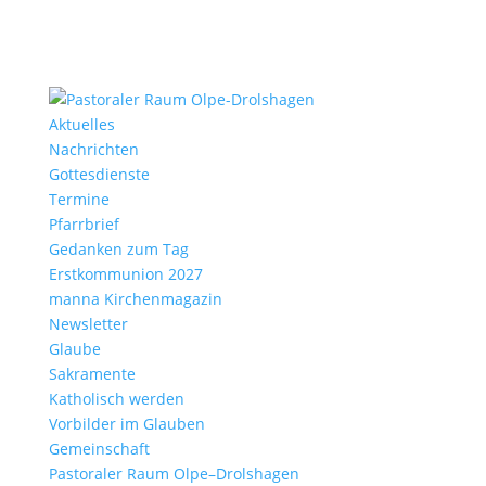
Aktu­elles
Nach­richten
Gottes­dienste
Termine
Pfarr­brief
Gedanken zum Tag
Erst­kom­mu­nion 2027
manna Kirchen­ma­gazin
News­letter
Glaube
Sakra­mente
Katho­lisch werden
Vorbilder im Glauben
Gemein­schaft
Pasto­raler Raum Olpe–Drolshagen