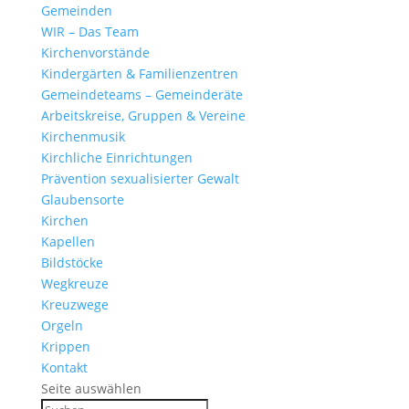
Gemeinden
WIR – Das Team
Kirchen­vor­stände
Kinder­gärten & Familienzentren
Gemein­de­teams – Gemeinderäte
Arbeits­kreise, Gruppen & Vereine
Kirchen­musik
Kirch­liche Einrichtungen
Präven­tion sexua­li­sierter Gewalt
Glau­ben­s­orte
Kirchen
Kapellen
Bild­stöcke
Wegkreuze
Kreuz­wege
Orgeln
Krippen
Kontakt
Seite auswählen