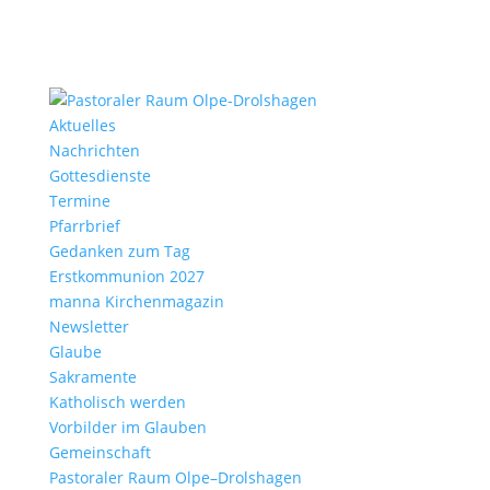
Aktu­elles
Nach­richten
Gottes­dienste
Termine
Pfarr­brief
Gedanken zum Tag
Erst­kom­mu­nion 2027
manna Kirchen­ma­gazin
News­letter
Glaube
Sakra­mente
Katho­lisch werden
Vorbilder im Glauben
Gemein­schaft
Pasto­raler Raum Olpe–Drolshagen