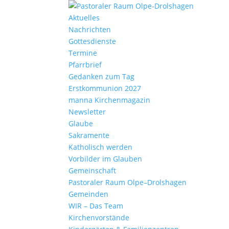
Aktu­elles
Nach­richten
Gottes­dienste
Termine
Pfarr­brief
Gedanken zum Tag
Erst­kom­mu­nion 2027
manna Kirchen­ma­gazin
News­letter
Glaube
Sakra­mente
Katho­lisch werden
Vorbilder im Glauben
Gemein­schaft
Pasto­raler Raum Olpe–Drolshagen
Gemeinden
WIR – Das Team
Kirchen­vor­stände