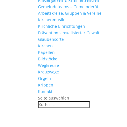
Kinder­gärten & Familienzentren
Gemein­de­teams – Gemeinderäte
Arbeits­kreise, Gruppen & Vereine
Kirchen­musik
Kirch­liche Einrichtungen
Präven­tion sexua­li­sierter Gewalt
Glau­ben­s­orte
Kirchen
Kapellen
Bild­stöcke
Wegkreuze
Kreuz­wege
Orgeln
Krippen
Kontakt
Seite auswählen