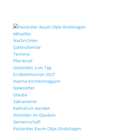
Aktu­elles
Nach­richten
Gottes­dienste
Termine
Pfarr­brief
Gedanken zum Tag
Erst­kom­mu­nion 2027
manna Kirchen­ma­gazin
News­letter
Glaube
Sakra­mente
Katho­lisch werden
Vorbilder im Glauben
Gemein­schaft
Pasto­raler Raum Olpe–Drolshagen