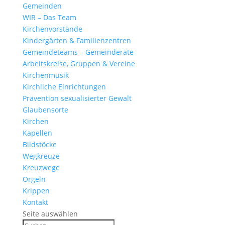
Gemeinden
WIR – Das Team
Kirchen­vor­stände
Kinder­gärten & Familienzentren
Gemein­de­teams – Gemeinderäte
Arbeits­kreise, Gruppen & Vereine
Kirchen­musik
Kirch­liche Einrichtungen
Präven­tion sexua­li­sierter Gewalt
Glau­ben­s­orte
Kirchen
Kapellen
Bild­stöcke
Wegkreuze
Kreuz­wege
Orgeln
Krippen
Kontakt
Seite auswählen