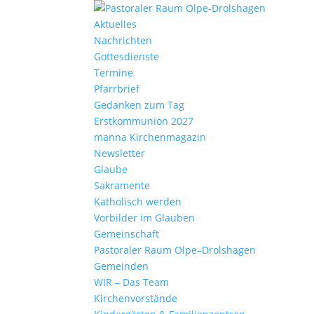
Aktu­elles
Nach­richten
Gottes­dienste
Termine
Pfarr­brief
Gedanken zum Tag
Erst­kom­mu­nion 2027
manna Kirchen­ma­gazin
News­letter
Glaube
Sakra­mente
Katho­lisch werden
Vorbilder im Glauben
Gemein­schaft
Pasto­raler Raum Olpe–Drolshagen
Gemeinden
WIR – Das Team
Kirchen­vor­stände