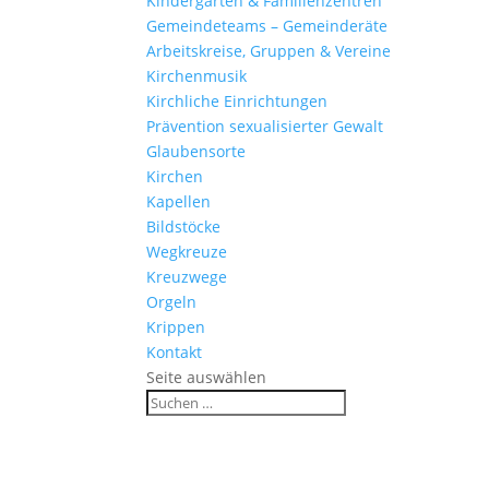
Kinder­gärten & Familienzentren
Gemein­de­teams – Gemeinderäte
Arbeits­kreise, Gruppen & Vereine
Kirchen­musik
Kirch­liche Einrichtungen
Präven­tion sexua­li­sierter Gewalt
Glau­ben­s­orte
Kirchen
Kapellen
Bild­stöcke
Wegkreuze
Kreuz­wege
Orgeln
Krippen
Kontakt
Seite auswählen