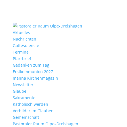
Aktu­elles
Nach­richten
Gottes­dienste
Termine
Pfarr­brief
Gedanken zum Tag
Erst­kom­mu­nion 2027
manna Kirchen­ma­gazin
News­letter
Glaube
Sakra­mente
Katho­lisch werden
Vorbilder im Glauben
Gemein­schaft
Pasto­raler Raum Olpe–Drolshagen