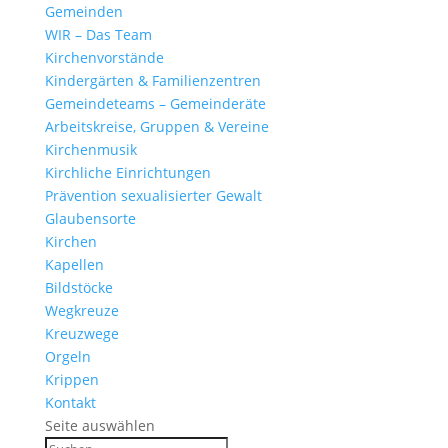
Gemeinden
WIR – Das Team
Kirchen­vor­stände
Kinder­gärten & Familienzentren
Gemein­de­teams – Gemeinderäte
Arbeits­kreise, Gruppen & Vereine
Kirchen­musik
Kirch­liche Einrichtungen
Präven­tion sexua­li­sierter Gewalt
Glau­ben­s­orte
Kirchen
Kapellen
Bild­stöcke
Wegkreuze
Kreuz­wege
Orgeln
Krippen
Kontakt
Seite auswählen