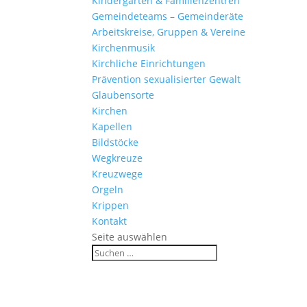
Kinder­gärten & Familienzentren
Gemein­de­teams – Gemeinderäte
Arbeits­kreise, Gruppen & Vereine
Kirchen­musik
Kirch­liche Einrichtungen
Präven­tion sexua­li­sierter Gewalt
Glau­ben­s­orte
Kirchen
Kapellen
Bild­stöcke
Wegkreuze
Kreuz­wege
Orgeln
Krippen
Kontakt
Seite auswählen