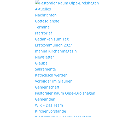
Aktu­elles
Nach­richten
Gottes­dienste
Termine
Pfarr­brief
Gedanken zum Tag
Erst­kom­mu­nion 2027
manna Kirchen­ma­gazin
News­letter
Glaube
Sakra­mente
Katho­lisch werden
Vorbilder im Glauben
Gemein­schaft
Pasto­raler Raum Olpe–Drolshagen
Gemeinden
WIR – Das Team
Kirchen­vor­stände