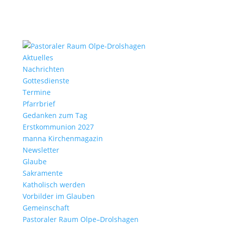
Aktu­elles
Nach­richten
Gottes­dienste
Termine
Pfarr­brief
Gedanken zum Tag
Erst­kom­mu­nion 2027
manna Kirchen­ma­gazin
News­letter
Glaube
Sakra­mente
Katho­lisch werden
Vorbilder im Glauben
Gemein­schaft
Pasto­raler Raum Olpe–Drolshagen