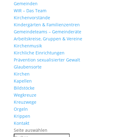
Gemeinden
WIR – Das Team
Kirchen­vor­stände
Kinder­gärten & Familienzentren
Gemein­de­teams – Gemeinderäte
Arbeits­kreise, Gruppen & Vereine
Kirchen­musik
Kirch­liche Einrichtungen
Präven­tion sexua­li­sierter Gewalt
Glau­ben­s­orte
Kirchen
Kapellen
Bild­stöcke
Wegkreuze
Kreuz­wege
Orgeln
Krippen
Kontakt
Seite auswählen