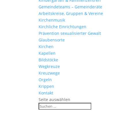
Kinder­gärten & Familienzentren
Gemein­de­teams – Gemeinderäte
Arbeits­kreise, Gruppen & Vereine
Kirchen­musik
Kirch­liche Einrichtungen
Präven­tion sexua­li­sierter Gewalt
Glau­ben­s­orte
Kirchen
Kapellen
Bild­stöcke
Wegkreuze
Kreuz­wege
Orgeln
Krippen
Kontakt
Seite auswählen