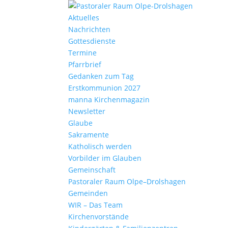
Aktu­elles
Nach­richten
Gottes­dienste
Termine
Pfarr­brief
Gedanken zum Tag
Erst­kom­mu­nion 2027
manna Kirchen­ma­gazin
News­letter
Glaube
Sakra­mente
Katho­lisch werden
Vorbilder im Glauben
Gemein­schaft
Pasto­raler Raum Olpe–Drolshagen
Gemeinden
WIR – Das Team
Kirchen­vor­stände