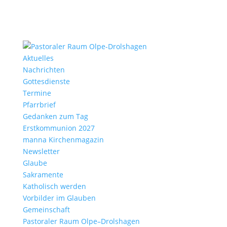
Aktu­elles
Nach­richten
Gottes­dienste
Termine
Pfarr­brief
Gedanken zum Tag
Erst­kom­mu­nion 2027
manna Kirchen­ma­gazin
News­letter
Glaube
Sakra­mente
Katho­lisch werden
Vorbilder im Glauben
Gemein­schaft
Pasto­raler Raum Olpe–Drolshagen