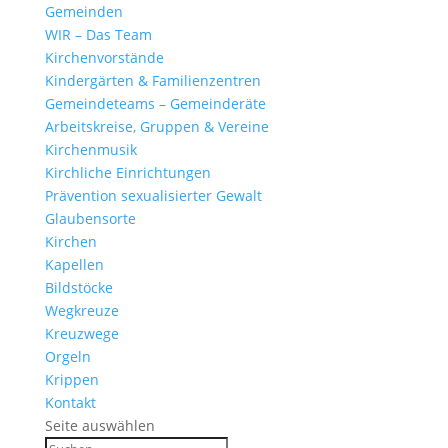
Gemeinden
WIR – Das Team
Kirchen­vor­stände
Kinder­gärten & Familienzentren
Gemein­de­teams – Gemeinderäte
Arbeits­kreise, Gruppen & Vereine
Kirchen­musik
Kirch­liche Einrichtungen
Präven­tion sexua­li­sierter Gewalt
Glau­ben­s­orte
Kirchen
Kapellen
Bild­stöcke
Wegkreuze
Kreuz­wege
Orgeln
Krippen
Kontakt
Seite auswählen