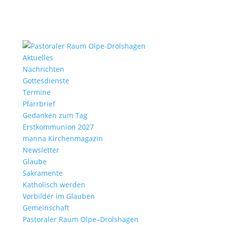
Aktu­elles
Nach­richten
Gottes­dienste
Termine
Pfarr­brief
Gedanken zum Tag
Erst­kom­mu­nion 2027
manna Kirchen­ma­gazin
News­letter
Glaube
Sakra­mente
Katho­lisch werden
Vorbilder im Glauben
Gemein­schaft
Pasto­raler Raum Olpe–Drolshagen