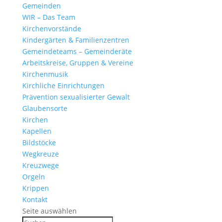
Gemeinden
WIR – Das Team
Kirchen­vor­stände
Kinder­gärten & Familienzentren
Gemein­de­teams – Gemeinderäte
Arbeits­kreise, Gruppen & Vereine
Kirchen­musik
Kirch­liche Einrichtungen
Präven­tion sexua­li­sierter Gewalt
Glau­ben­s­orte
Kirchen
Kapellen
Bild­stöcke
Wegkreuze
Kreuz­wege
Orgeln
Krippen
Kontakt
Seite auswählen