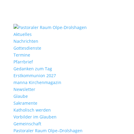
Aktu­elles
Nach­richten
Gottes­dienste
Termine
Pfarr­brief
Gedanken zum Tag
Erst­kom­mu­nion 2027
manna Kirchen­ma­gazin
News­letter
Glaube
Sakra­mente
Katho­lisch werden
Vorbilder im Glauben
Gemein­schaft
Pasto­raler Raum Olpe–Drolshagen