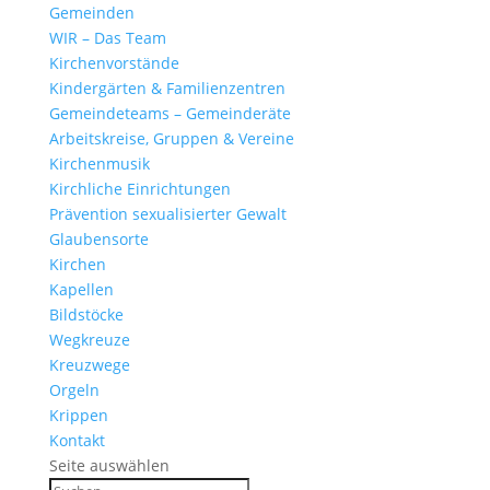
Gemeinden
WIR – Das Team
Kirchen­vor­stände
Kinder­gärten & Familienzentren
Gemein­de­teams – Gemeinderäte
Arbeits­kreise, Gruppen & Vereine
Kirchen­musik
Kirch­liche Einrichtungen
Präven­tion sexua­li­sierter Gewalt
Glau­ben­s­orte
Kirchen
Kapellen
Bild­stöcke
Wegkreuze
Kreuz­wege
Orgeln
Krippen
Kontakt
Seite auswählen