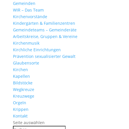
Gemeinden
WIR – Das Team
Kirchen­vor­stände
Kinder­gärten & Familienzentren
Gemein­de­teams – Gemeinderäte
Arbeits­kreise, Gruppen & Vereine
Kirchen­musik
Kirch­liche Einrichtungen
Präven­tion sexua­li­sierter Gewalt
Glau­ben­s­orte
Kirchen
Kapellen
Bild­stöcke
Wegkreuze
Kreuz­wege
Orgeln
Krippen
Kontakt
Seite auswählen