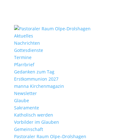
Aktu­elles
Nach­richten
Gottes­dienste
Termine
Pfarr­brief
Gedanken zum Tag
Erst­kom­mu­nion 2027
manna Kirchen­ma­gazin
News­letter
Glaube
Sakra­mente
Katho­lisch werden
Vorbilder im Glauben
Gemein­schaft
Pasto­raler Raum Olpe–Drolshagen