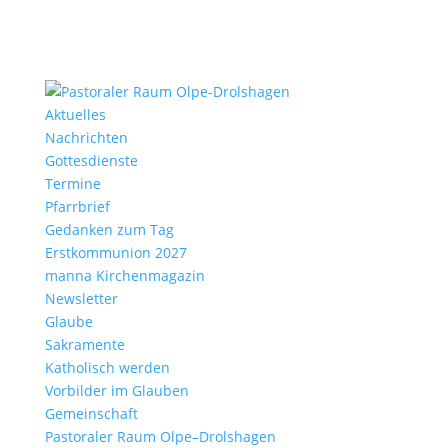
Aktu­elles
Nach­richten
Gottes­dienste
Termine
Pfarr­brief
Gedanken zum Tag
Erst­kom­mu­nion 2027
manna Kirchen­ma­gazin
News­letter
Glaube
Sakra­mente
Katho­lisch werden
Vorbilder im Glauben
Gemein­schaft
Pasto­raler Raum Olpe–Drolshagen