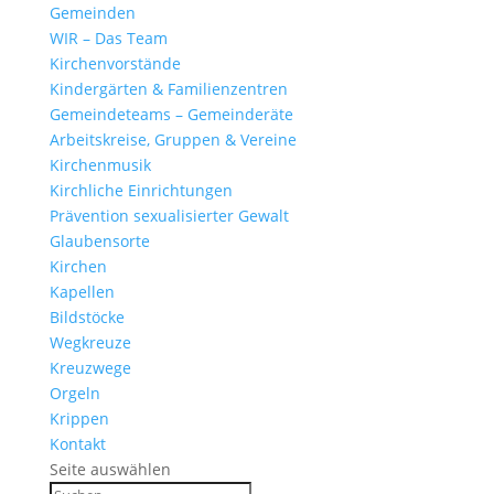
Gemeinden
WIR – Das Team
Kirchen­vor­stände
Kinder­gärten & Familienzentren
Gemein­de­teams – Gemeinderäte
Arbeits­kreise, Gruppen & Vereine
Kirchen­musik
Kirch­liche Einrichtungen
Präven­tion sexua­li­sierter Gewalt
Glau­ben­s­orte
Kirchen
Kapellen
Bild­stöcke
Wegkreuze
Kreuz­wege
Orgeln
Krippen
Kontakt
Seite auswählen