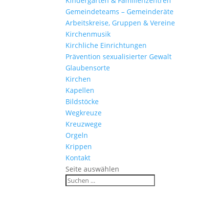
Kinder­gärten & Familienzentren
Gemein­de­teams – Gemeinderäte
Arbeits­kreise, Gruppen & Vereine
Kirchen­musik
Kirch­liche Einrichtungen
Präven­tion sexua­li­sierter Gewalt
Glau­ben­s­orte
Kirchen
Kapellen
Bild­stöcke
Wegkreuze
Kreuz­wege
Orgeln
Krippen
Kontakt
Seite auswählen