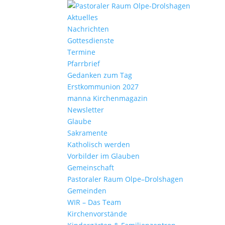
Aktu­elles
Nach­richten
Gottes­dienste
Termine
Pfarr­brief
Gedanken zum Tag
Erst­kom­mu­nion 2027
manna Kirchen­ma­gazin
News­letter
Glaube
Sakra­mente
Katho­lisch werden
Vorbilder im Glauben
Gemein­schaft
Pasto­raler Raum Olpe–Drolshagen
Gemeinden
WIR – Das Team
Kirchen­vor­stände