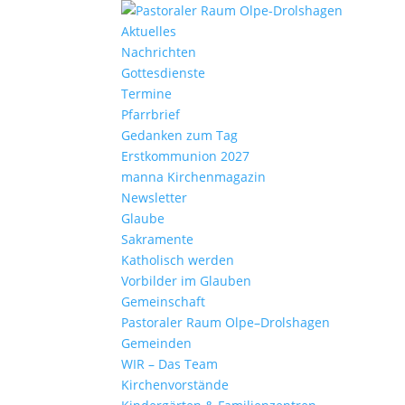
Aktu­elles
Nach­richten
Gottes­dienste
Termine
Pfarr­brief
Gedanken zum Tag
Erst­kom­mu­nion 2027
manna Kirchen­ma­gazin
News­letter
Glaube
Sakra­mente
Katho­lisch werden
Vorbilder im Glauben
Gemein­schaft
Pasto­raler Raum Olpe–Drolshagen
Gemeinden
WIR – Das Team
Kirchen­vor­stände