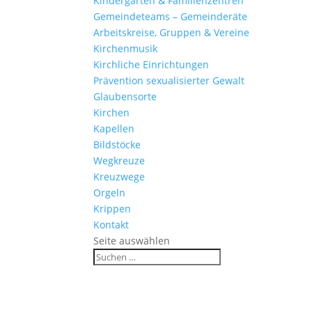
Kinder­gärten & Familienzentren
Gemein­de­teams – Gemeinderäte
Arbeits­kreise, Gruppen & Vereine
Kirchen­musik
Kirch­liche Einrichtungen
Präven­tion sexua­li­sierter Gewalt
Glau­ben­s­orte
Kirchen
Kapellen
Bild­stöcke
Wegkreuze
Kreuz­wege
Orgeln
Krippen
Kontakt
Seite auswählen