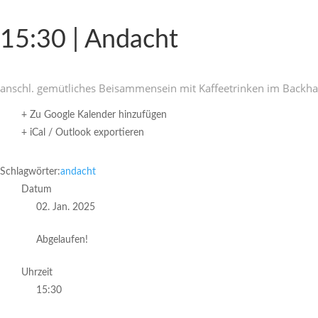
15:30 | Andacht
anschl. gemüt­li­ches Beisam­men­sein mit Kaffee­trinken im Backh
+ Zu Google Kalender hinzufügen
+ iCal / Outlook exportieren
Schlagwörter:
andacht
Datum
02. Jan. 2025
Abgelaufen!
Uhrzeit
15:30