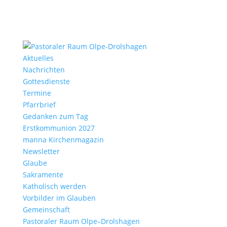
Aktu­elles
Nach­richten
Gottes­dienste
Termine
Pfarr­brief
Gedanken zum Tag
Erst­kom­mu­nion 2027
manna Kirchen­ma­gazin
News­letter
Glaube
Sakra­mente
Katho­lisch werden
Vorbilder im Glauben
Gemein­schaft
Pasto­raler Raum Olpe–Drolshagen