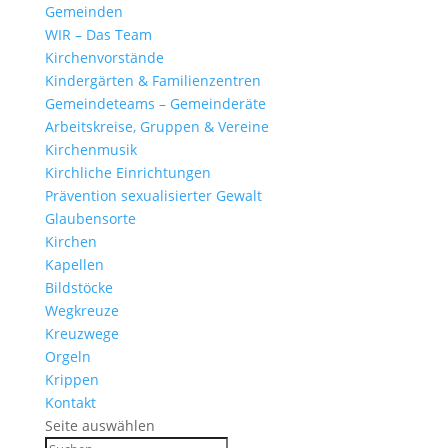
Gemeinden
WIR – Das Team
Kirchen­vor­stände
Kinder­gärten & Familienzentren
Gemein­de­teams – Gemeinderäte
Arbeits­kreise, Gruppen & Vereine
Kirchen­musik
Kirch­liche Einrichtungen
Präven­tion sexua­li­sierter Gewalt
Glau­ben­s­orte
Kirchen
Kapellen
Bild­stöcke
Wegkreuze
Kreuz­wege
Orgeln
Krippen
Kontakt
Seite auswählen